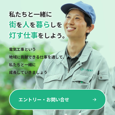
私たちと一緒に
街
人
暮ら
を
を
しを
灯す仕事
をしよう。
電気工事という
地域に貢献できる仕事を通して、
私たちと一緒に
成長していきましょう
エントリー・お問い合せ