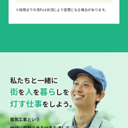
※採用までの流れは状況により変更になる場合があります。
私たちと一緒に
街
人
暮ら
を
を
しを
灯す仕事
をしよう。
電気工事という
地域に貢献できる仕事を通して、